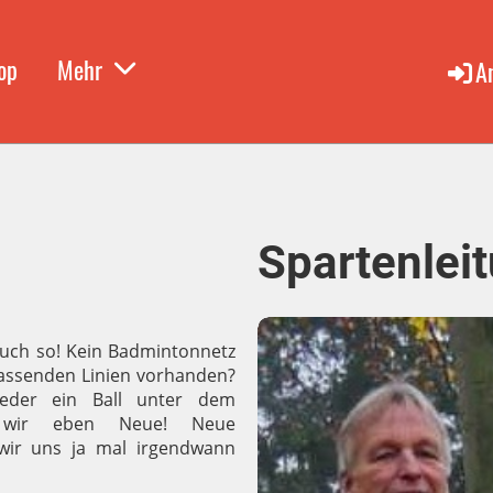
op
Mehr
A
Spartenlei
 auch so! Kein Badmintonnetz
 passenden Linien vorhanden?
ieder ein Ball unter dem
n wir eben Neue! Neue
 wir uns ja mal irgendwann