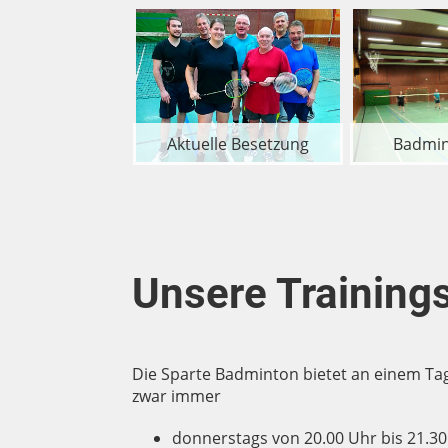
ühes Foto der
Sparte
Aktuelle Besetzung
Badmin
Unsere Training
Die Sparte Badminton bietet an einem Ta
zwar immer
donnerstags von 20.00 Uhr bis 21.3