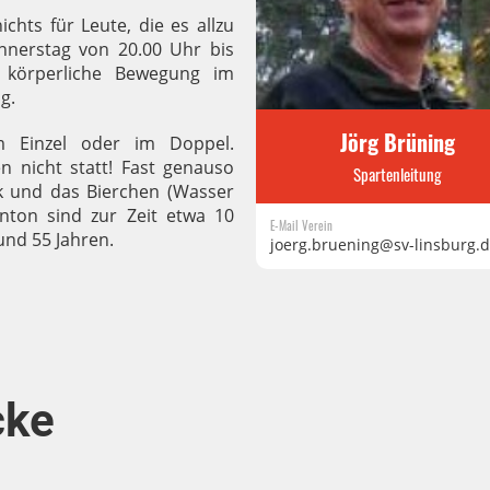
chts für Leute, die es allzu
nnerstag von 20.00 Uhr bis
 körperliche Bewegung im
g.
Jörg Brüning
m Einzel oder im Doppel.
 nicht statt! Fast genauso
Spartenleitung
ck und das Bierchen (Wasser
nton sind zur Zeit etwa 10
E-Mail Verein
und 55 Jahren.
joerg.bruening@sv-linsburg.
cke