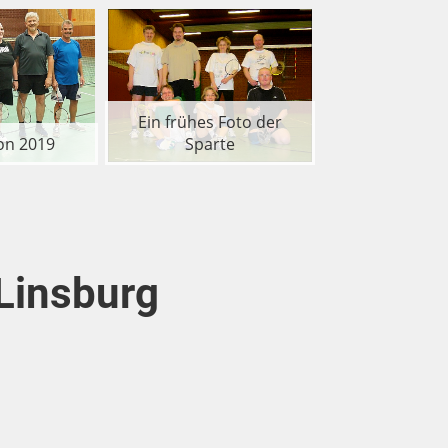
Ein frühes Foto der
on 2019
Sparte
Aktuelle Be
 Linsburg