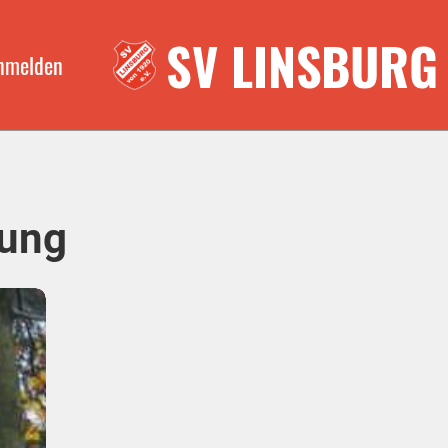
SV LINSBURG
nmelden
tung