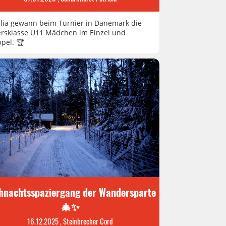
lia gewann beim Turnier in Dänemark die
ersklasse U11 Mädchen im Einzel und
pel. 🏆
hnachtsspaziergang der Wandersparte
🎄✨
16.12.2025
, Steinbrecher Cord