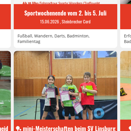
Sportwochenende vom 2. bis 5. Juli
15.06.2026
, Steinbrecher Cord
Fußball, Wandern, Darts, Badminton,
Erf
Familientag
Bad
heid
🏓 mini-Meisterschaften beim SV Linsburg
