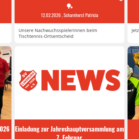
🏓
12.02.2026
, Scharnhorst Patricia
Unsere Nachwuchsspielerinnen beim
Jet
Tischtennis-Ortsentscheid
2026
Einladung zur Jahreshauptversammlung am
7. Februar