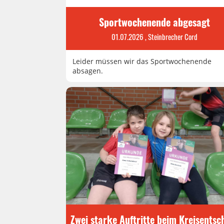
Sportwochenende abgesagt
01.07.2026
, Steinbrecher Cord
Leider müssen wir das Sportwochenende
absagen.
Zwei starke Auftritte beim Kreisentsc