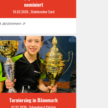
nominiert
10.02.2026
, Steinbrecher Cord
zt abstimmen! 🎉
Turniersieg in Dänemark
07.01.2026
, Scharnhorst Patricia