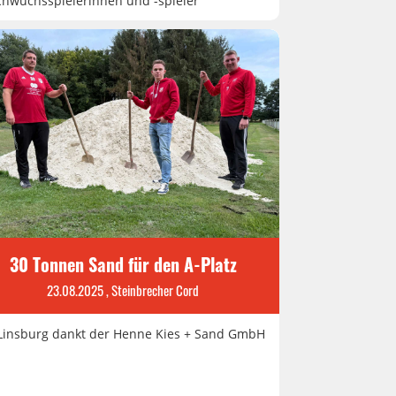
hwuchsspielerinnen und -spieler
30 Tonnen Sand für den A-Platz
23.08.2025
, Steinbrecher Cord
Linsburg dankt der Henne Kies + Sand GmbH