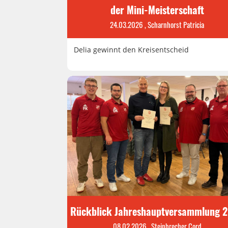
der Mini-Meisterschaft
24.03.2026
, Scharnhorst Patricia
Delia gewinnt den Kreisentscheid
Rückblick Jahreshauptversammlung 
08.02.2026
, Steinbrecher Cord