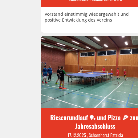
Vorstand einstimmig wiedergewählt und
positive Entwicklung des Vereins
Riesenrundlauf 🏓 und Pizza 🍕 zu
Jahresabschluss
17.12.2025
, Scharnhorst Patricia