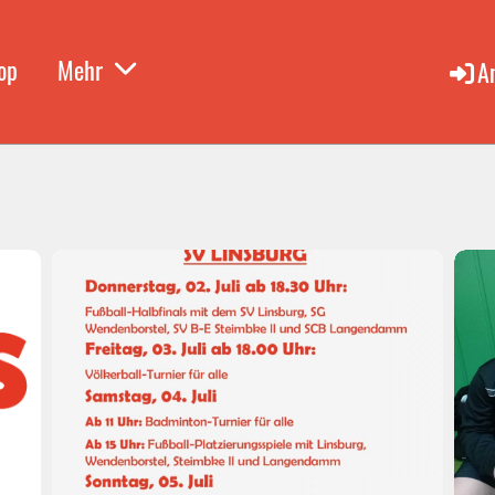
op
Mehr
A