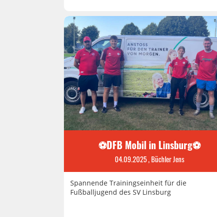
⚽DFB Mobil in Linsburg⚽
04.09.2025
, Büchler Jens
Spannende Trainingseinheit für die
Fußballjugend des SV Linsburg