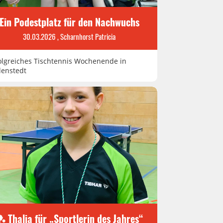
Ein Podestplatz für den Nachwuchs
30.03.2026
, Scharnhorst Patricia
olgreiches Tischtennis Wochenende in
enstedt
 Thalia für „Sportlerin des Jahres“