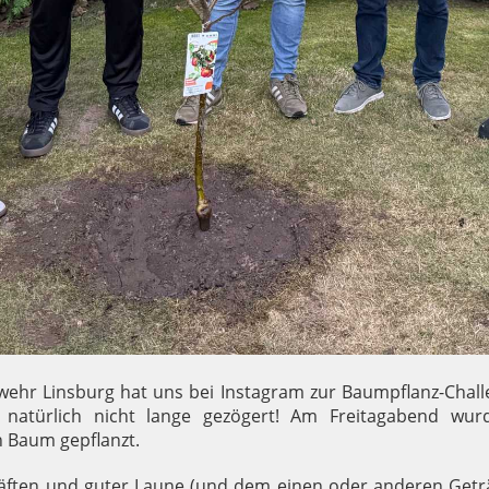
wehr Linsburg hat uns bei Instagram zur Baumpflanz-Chall
natürlich nicht lange gezögert! Am Freitagabend wu
n Baum gepflanzt.
räften und guter Laune (und dem einen oder anderen Getr