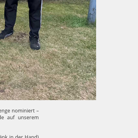
enge nominiert –
rde auf unserem
änk in der Hand)