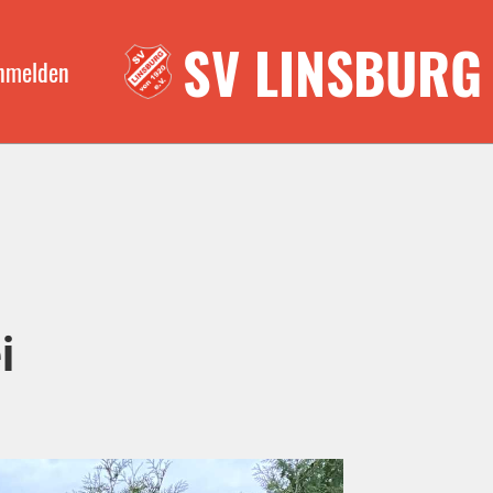
SV LINSBURG
nmelden
i