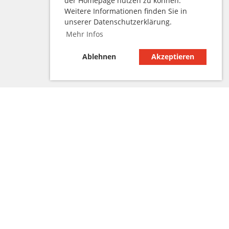
der Homepage nutzen zu können.
Weitere Informationen finden Sie in
unserer Datenschutzerklärung.
Mehr Infos
Ablehnen
Akzeptieren
den
WhatsApp-Kanal der Linsburger Vereine.