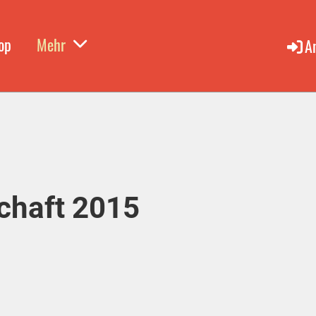
op
Mehr
A
chaft 2015